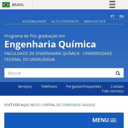
BRASIL
Simplifique!
PT
EN
ACESSIBILIDADE
ALTO CONTRASTE
MAPA DO SITE
Comunica BR
Participe
Programa de Pós-graduação em
Acesso à informação
Engenharia Química
Legislação
FACULDADE DE ENGENHARIA QUÍMICA - UNIVERSIDADE
Canais
FEDERAL DE UBERLÂNDIA
Buscar
Serviços
Telefones
Perguntas frequentes
Contato
Fale conosco
INÍCIO
/
CENTRAL DE CONTEUDOS
/
ÁUDIOS
MENU
Toggle
navigat