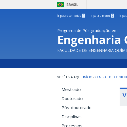
BRASIL
Ir para o conteúdo
1
Ir para o menu
2
Ir pa
Programa de Pós-graduação em
Engenharia 
FACULDADE DE ENGENHARIA QUÍMI
INÍCIO
/
CENTRAL DE CONTE
Mestrado
V
Doutorado
Pós-doutorado
Disciplinas
Processos