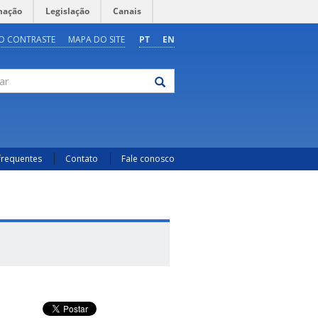
mação
Legislação
Canais
O CONTRASTE
MAPA DO SITE
PT
EN
frequentes
Contato
Fale conosco