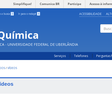
Simplifique!
Comunica BR
Participe
Acesso à infor
ACESSIBILIDADE
ALT
ra a busca
3
Ir para o rodapé
4
Química
Buscar
CA - UNIVERSIDADE FEDERAL DE UBERLÂNDIA
Serviços
Telefones
Perguntas 
UDOS
/
VÍDEOS
ídeos