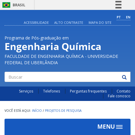
BRASIL
Simplifique!
PT
EN
ACESSIBILIDADE
ALTO CONTRASTE
MAPA DO SITE
Comunica BR
Participe
Programa de Pós-graduação em
Acesso à informação
Engenharia Química
Legislação
FACULDADE DE ENGENHARIA QUÍMICA - UNIVERSIDADE
Canais
FEDERAL DE UBERLÂNDIA
Buscar
Serviços
Telefones
Perguntas frequentes
Contato
Fale conosco
INÍCIO
/
PROJETOS DE PESQUISA
MENU
Toggle
navigat