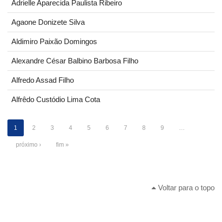
Adrielle Aparecida Paulista Ribeiro
Agaone Donizete Silva
Aldimiro Paixão Domingos
Alexandre César Balbino Barbosa Filho
Alfredo Assad Filho
Alfrêdo Custódio Lima Cota
1
2
3
4
5
6
7
8
9
…
próximo ›
fim »
Voltar para o topo