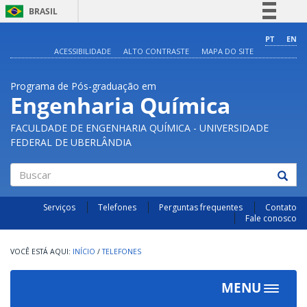
BRASIL
Simplifique!
PT
EN
ACESSIBILIDADE
ALTO CONTRASTE
MAPA DO SITE
Comunica BR
Participe
Programa de Pós-graduação em
Acesso à informação
Engenharia Química
Legislação
FACULDADE DE ENGENHARIA QUÍMICA - UNIVERSIDADE
Canais
FEDERAL DE UBERLÂNDIA
Buscar
Serviços
Telefones
Perguntas frequentes
Contato
Fale conosco
INÍCIO
/
TELEFONES
MENU
Toggle
navigat