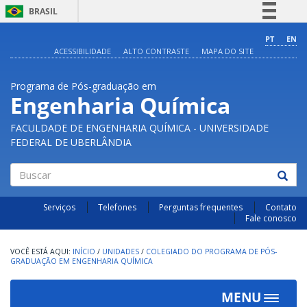
BRASIL
Simplifique!
PT
EN
ACESSIBILIDADE
ALTO CONTRASTE
MAPA DO SITE
Comunica BR
Participe
Programa de Pós-graduação em
Acesso à informação
Engenharia Química
Legislação
FACULDADE DE ENGENHARIA QUÍMICA - UNIVERSIDADE
Canais
FEDERAL DE UBERLÂNDIA
Buscar
Serviços
Telefones
Perguntas frequentes
Contato
Fale conosco
INÍCIO
/
UNIDADES
/
COLEGIADO DO PROGRAMA DE PÓS-
GRADUAÇÃO EM ENGENHARIA QUÍMICA
MENU
Toggle