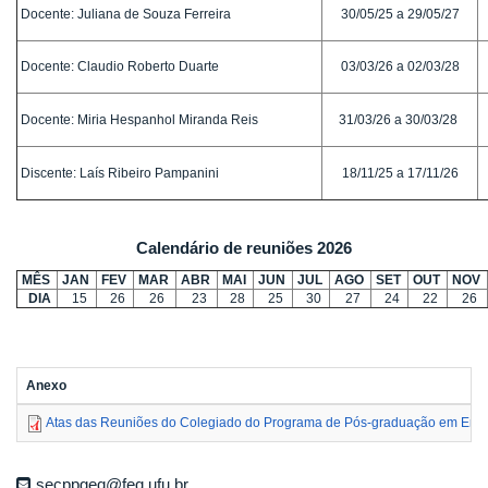
Docente: Juliana de Souza Ferreira
30/05/25 a 29/05/27
Docente: Claudio Roberto Duarte
03/03/26 a 02/03/28
Docente: Miria Hespanhol Miranda Reis
31/03/26 a 30/03/28
Discente: Laís Ribeiro Pampanini
18/11/25 a 17/11/26
Calendário de reuniões 2026
MÊS
JAN
FEV
MAR
ABR
MAI
JUN
JUL
AGO
SET
OUT
NOV
DIA
15
26
26
23
28
25
30
27
24
22
26
Anexo
Atas das Reuniões do Colegiado do Programa de Pós-graduação em Eng
secppgeq@feq.ufu.br