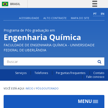
BRASIL
Simplifique!
PT
EN
ACESSIBILIDADE
ALTO CONTRASTE
MAPA DO SITE
Comunica BR
Participe
Programa de Pós-graduação em
Acesso à informação
Engenharia Química
Legislação
FACULDADE DE ENGENHARIA QUÍMICA - UNIVERSIDADE
Canais
FEDERAL DE UBERLÂNDIA
Buscar
Serviços
Telefones
Perguntas frequentes
Contato
Fale conosco
INÍCIO
/
PÓS-DOUTORADO
MENU
Toggle
navigat