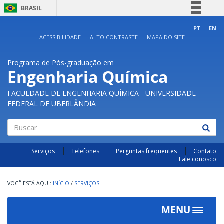
BRASIL
Simplifique!
PT
EN
ACESSIBILIDADE
ALTO CONTRASTE
MAPA DO SITE
Comunica BR
Participe
Programa de Pós-graduação em
Acesso à informação
Engenharia Química
Legislação
FACULDADE DE ENGENHARIA QUÍMICA - UNIVERSIDADE
Canais
FEDERAL DE UBERLÂNDIA
Buscar
Serviços
Telefones
Perguntas frequentes
Contato
Fale conosco
INÍCIO
/
SERVIÇOS
MENU
Toggle
navigat