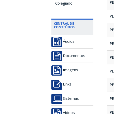
P
Colegiado
P
CENTRAL DE
CONTEÚDOS
P
Áudios
P
Documentos
P
Imagens
P
Links
P
P
Sistemas
P
Vídeos