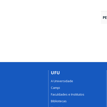
P
UFU
A Universidade
Campi
Faculdades e Institutos
Bibliotecas