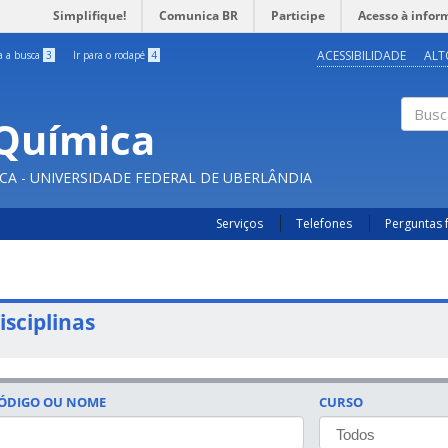
Simplifique!
Comunica BR
Participe
Acesso à infor
ACESSIBILIDADE
ALT
ra a busca
3
Ir para o rodapé
4
Química
Buscar
CA - UNIVERSIDADE FEDERAL DE UBERLÂNDIA
Serviços
Telefones
Perguntas 
isciplinas
ÓDIGO OU NOME
CURSO