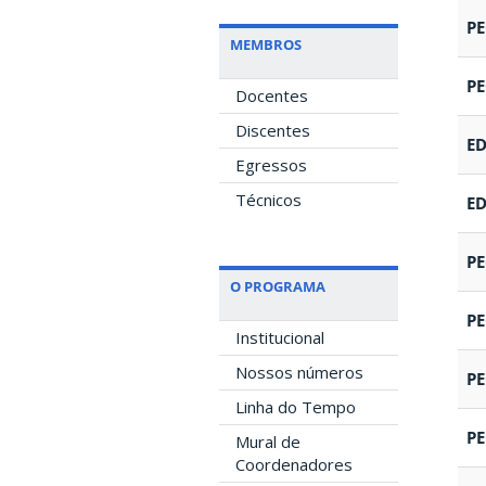
P
MEMBROS
P
Docentes
Discentes
E
Egressos
Técnicos
E
P
O PROGRAMA
P
Institucional
Nossos números
P
Linha do Tempo
P
Mural de
Coordenadores