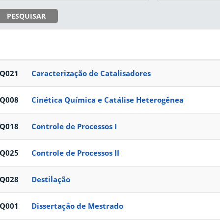
PESQUISAR
EQ021
Caracterização de Catalisadores
EQ008
Cinética Química e Catálise Heterogênea
EQ018
Controle de Processos I
EQ025
Controle de Processos II
EQ028
Destilação
EQ001
Dissertação de Mestrado