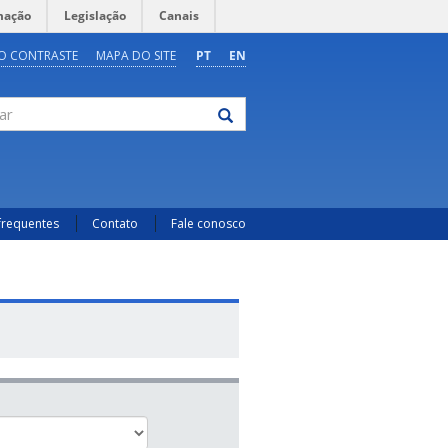
mação
Legislação
Canais
O CONTRASTE
MAPA DO SITE
PT
EN
frequentes
Contato
Fale conosco