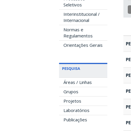
Seletivos
Interinstitucional /
Internacional
Normas e
Regulamentos
P
Orientações Gerais
P
PESQUISA
P
Áreas / Linhas
P
Grupos
Projetos
P
Laboratórios
Publicações
P