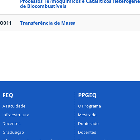
Processos Termoquímicos e Catalíticos Heterogêne
de Biocombustíveis
EQ011
Transferência de Massa
FEQ
PPGEQ
A Faculdade
O Programa
Infraestrutura
Mestrado
Docentes
Doutorado
Graduação
Docentes