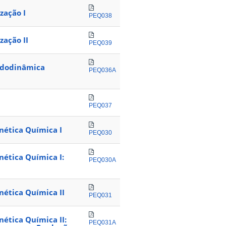
zação I
PEQ038
zação II
PEQ039
uidodinâmica
PEQ036A
PEQ037
nética Química I
PEQ030
nética Química I:
PEQ030A
nética Química II
PEQ031
nética Química II:
PEQ031A