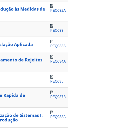
rodução às Medidas de
PEQ032A
PEQ033
slação Aplicada
PEQ033A
tamento de Rejeitos
PEQ034A
PEQ035
se Rápida de
PEQ037B
zação de Sistemas I:
PEQ038A
Produção