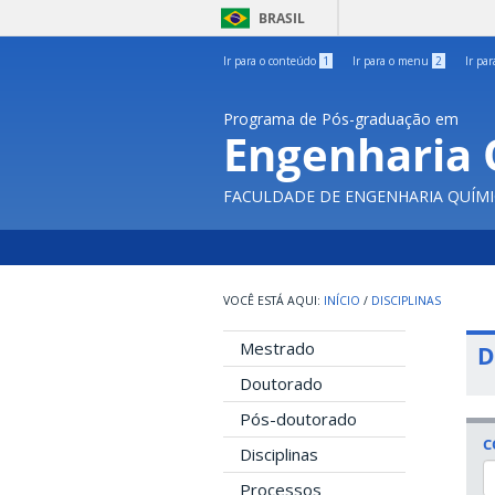
BRASIL
Ir para o conteúdo
1
Ir para o menu
2
Ir pa
Programa de Pós-graduação em
Engenharia 
FACULDADE DE ENGENHARIA QUÍMI
INÍCIO
/
DISCIPLINAS
Mestrado
D
Doutorado
Pós-doutorado
C
Disciplinas
Processos