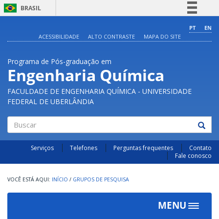
BRASIL
Simplifique!
PT
EN
ACESSIBILIDADE
ALTO CONTRASTE
MAPA DO SITE
Comunica BR
Participe
Programa de Pós-graduação em
Acesso à informação
Engenharia Química
Legislação
FACULDADE DE ENGENHARIA QUÍMICA - UNIVERSIDADE
Canais
FEDERAL DE UBERLÂNDIA
Buscar
Serviços
Telefones
Perguntas frequentes
Contato
Fale conosco
INÍCIO
/
GRUPOS DE PESQUISA
MENU
Toggle
navigat