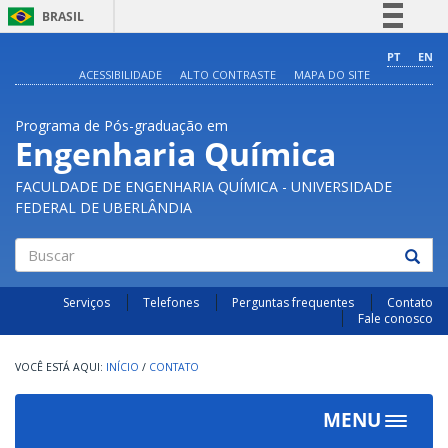
BRASIL
Simplifique!
PT
EN
ACESSIBILIDADE
ALTO CONTRASTE
MAPA DO SITE
Comunica BR
Participe
Programa de Pós-graduação em
Acesso à informação
Engenharia Química
Legislação
FACULDADE DE ENGENHARIA QUÍMICA - UNIVERSIDADE
Canais
FEDERAL DE UBERLÂNDIA
Buscar
Serviços
Telefones
Perguntas frequentes
Contato
Fale conosco
INÍCIO
/
CONTATO
MENU
Toggle
navigat