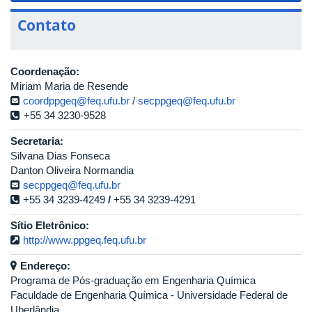
Contato
Coordenação:
Miriam Maria de Resende
coordppgeq@feq.ufu.br
/
secppgeq@feq.ufu.br
+55 34 3230-9528
Secretaria:
Silvana Dias Fonseca
Danton Oliveira Normandia
secppgeq@feq.ufu.br
+55 34 3239-4249
/
+55 34 3239-4291
Sítio Eletrônico:
http://www.ppgeq.feq.ufu.br
Endereço:
Programa de Pós-graduação em Engenharia Química
Faculdade de Engenharia Química - Universidade Federal de
Uberlândia