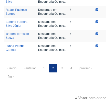
Silva
Engenharia Química
Rafael Pacheco
Doutorado em
/
Borges
Engenharia Química
Benone Ferreira
Mestrado em
/
Silva Júnior
Engenharia Química
Isadora Torres de
Mestrado em
/
Souza
Engenharia Química
Luana Peterle
Mestrado em
/
Carlette
Engenharia Química
« início
‹ anterior
1
2
3
4
próximo ›
fim »
Voltar para o topo