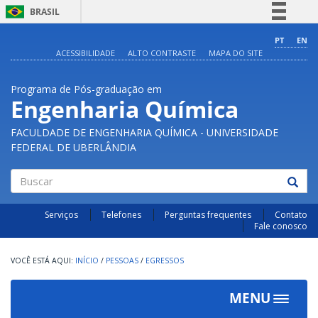
BRASIL
Simplifique!
PT
EN
ACESSIBILIDADE
ALTO CONTRASTE
MAPA DO SITE
Comunica BR
Participe
Programa de Pós-graduação em
Acesso à informação
Engenharia Química
Legislação
FACULDADE DE ENGENHARIA QUÍMICA - UNIVERSIDADE
Canais
FEDERAL DE UBERLÂNDIA
Buscar
Serviços
Telefones
Perguntas frequentes
Contato
Fale conosco
INÍCIO
/
PESSOAS
/
EGRESSOS
MENU
Toggle
navigat