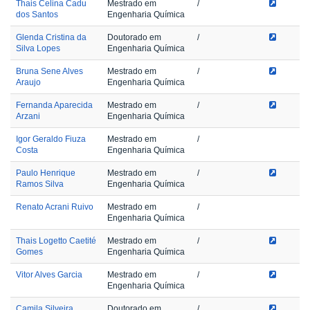
Thais Celina Cadu
Mestrado em
/
dos Santos
Engenharia Química
Glenda Cristina da
Doutorado em
/
Silva Lopes
Engenharia Química
Bruna Sene Alves
Mestrado em
/
Araujo
Engenharia Química
Fernanda Aparecida
Mestrado em
/
Arzani
Engenharia Química
Igor Geraldo Fiuza
Mestrado em
/
Costa
Engenharia Química
Paulo Henrique
Mestrado em
/
Ramos Silva
Engenharia Química
Renato Acrani Ruivo
Mestrado em
/
Engenharia Química
Thais Logetto Caetité
Mestrado em
/
Gomes
Engenharia Química
Vitor Alves Garcia
Mestrado em
/
Engenharia Química
Camila Silveira
Doutorado em
/