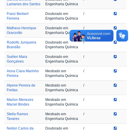
Lamanes dos Santos
Engenharia Química
Franz Berbert
Doutorado em
/
Ferreira
Engenharia Química
Matheus Henrique
Doutorado em
/
Granzotto
Engenharia Química
Rodolfo Junqueira
Doutorado em
/
Brandão
Engenharia Química
Suélen Mara
Doutorado em
/
Gonçalves
Engenharia Química
Anna Clara Marinho
Mestrado em
/
Pereira
Engenharia Química
Atyene Pereira de
Mestrado em
/
Freitas
Engenharia Química
Marlon Menezes
Mestrado em
/
Maciel Bindes
Engenharia Química
Stella Ramos
Mestrado em
/
Tavares
Engenharia Química
Neiton Carlos da
Doutorado em
/