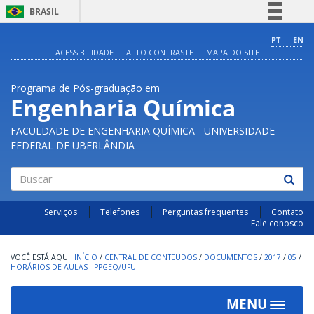
BRASIL
Simplifique!
PT
EN
ACESSIBILIDADE
ALTO CONTRASTE
MAPA DO SITE
Comunica BR
Participe
Programa de Pós-graduação em
Acesso à informação
Engenharia Química
Legislação
FACULDADE DE ENGENHARIA QUÍMICA - UNIVERSIDADE
Canais
FEDERAL DE UBERLÂNDIA
Buscar
Serviços
Telefones
Perguntas frequentes
Contato
Fale conosco
INÍCIO
/
CENTRAL DE CONTEUDOS
/
DOCUMENTOS
/
2017
/
05
/
HORÁRIOS DE AULAS - PPGEQ/UFU
MENU
Toggle