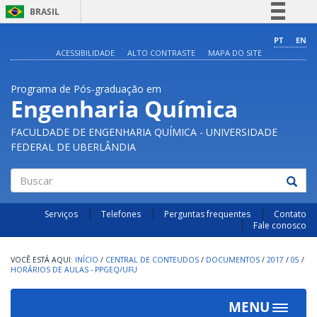
BRASIL
Simplifique!
PT
EN
ACESSIBILIDADE
ALTO CONTRASTE
MAPA DO SITE
Comunica BR
Participe
Programa de Pós-graduação em
Acesso à informação
Engenharia Química
Legislação
FACULDADE DE ENGENHARIA QUÍMICA - UNIVERSIDADE
Canais
FEDERAL DE UBERLÂNDIA
Buscar
Serviços
Telefones
Perguntas frequentes
Contato
Fale conosco
INÍCIO
/
CENTRAL DE CONTEUDOS
/
DOCUMENTOS
/
2017
/
05
/
HORÁRIOS DE AULAS - PPGEQ/UFU
MENU
Toggle