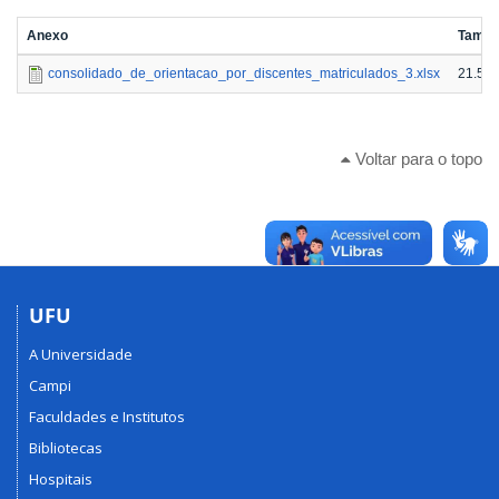
Anexo
Tama
consolidado_de_orientacao_por_discentes_matriculados_3.xlsx
21.5 K
Voltar para o topo
UFU
A Universidade
Campi
Faculdades e Institutos
Bibliotecas
Hospitais