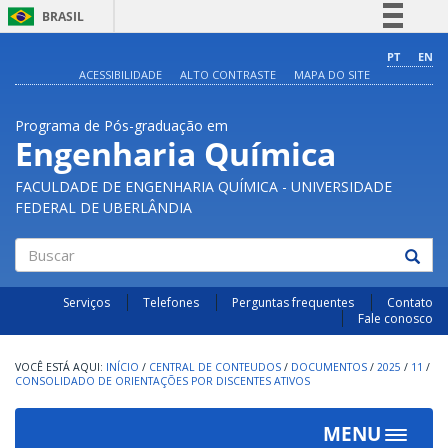
BRASIL
Simplifique!
PT
EN
ACESSIBILIDADE
ALTO CONTRASTE
MAPA DO SITE
Comunica BR
Participe
Programa de Pós-graduação em
Acesso à informação
Engenharia Química
Legislação
FACULDADE DE ENGENHARIA QUÍMICA - UNIVERSIDADE
Canais
FEDERAL DE UBERLÂNDIA
Buscar
Serviços
Telefones
Perguntas frequentes
Contato
Fale conosco
INÍCIO
/
CENTRAL DE CONTEUDOS
/
DOCUMENTOS
/
2025
/
11
/
CONSOLIDADO DE ORIENTAÇÕES POR DISCENTES ATIVOS
MENU
Toggle