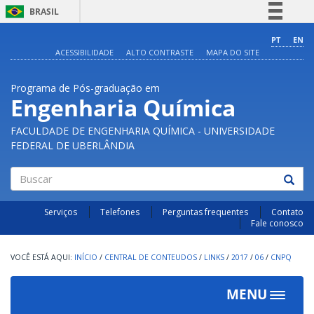
BRASIL
Simplifique!
PT
EN
ACESSIBILIDADE
ALTO CONTRASTE
MAPA DO SITE
Comunica BR
Participe
Programa de Pós-graduação em
Acesso à informação
Engenharia Química
Legislação
FACULDADE DE ENGENHARIA QUÍMICA - UNIVERSIDADE
Canais
FEDERAL DE UBERLÂNDIA
Buscar
Serviços
Telefones
Perguntas frequentes
Contato
Fale conosco
INÍCIO
/
CENTRAL DE CONTEUDOS
/
LINKS
/
2017
/
06
/
CNPQ
MENU
Toggle
navigat