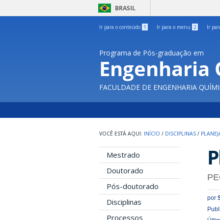
BRASIL
Ir para o conteúdo
1
Ir para o menu
2
Ir pa
Programa de Pós-graduação em
Engenharia 
FACULDADE DE ENGENHARIA QUÍMI
INÍCIO
/
DISCIPLINAS
/
PLANEJ
P
Mestrado
Doutorado
PE
Pós-doutorado
por
Disciplinas
Publ
Processos