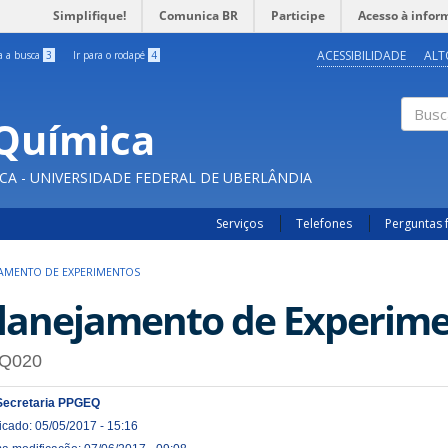
Simplifique!
Comunica BR
Participe
Acesso à infor
ACESSIBILIDADE
ALT
ra a busca
3
Ir para o rodapé
4
Química
Buscar
CA - UNIVERSIDADE FEDERAL DE UBERLÂNDIA
Serviços
Telefones
Perguntas 
AMENTO DE EXPERIMENTOS
lanejamento de Experim
Q020
Secretaria PPGEQ
icado: 05/05/2017 - 15:16