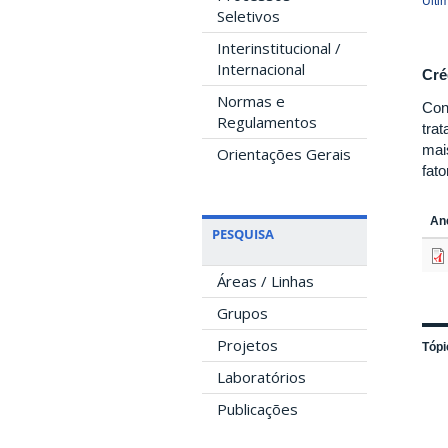
Últi
Seletivos
Interinstitucional /
Internacional
Cré
Normas e
Con
Regulamentos
tra
mai
Orientações Gerais
fat
An
PESQUISA
Áreas / Linhas
Grupos
Projetos
Tópi
Laboratórios
Publicações