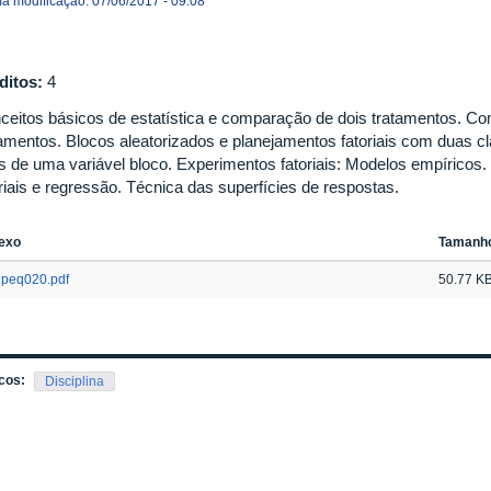
ma modificação: 07/06/2017 - 09:08
ditos:
4
ceitos básicos de estatística e comparação de dois tratamentos. C
tamentos. Blocos aleatorizados e planejamentos fatoriais com duas 
s de uma variável bloco. Experimentos fatoriais: Modelos empíricos.
oriais e regressão. Técnica das superfícies de respostas.
exo
Tamanh
peq020.pdf
50.77 K
cos:
Disciplina