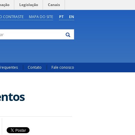
mação
Legislação
Canais
O CONTRASTE
MAPA DO SITE
PT
EN
frequentes
Contato
Fale conosco
entos