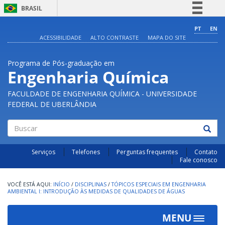
BRASIL
Simplifique!
PT
EN
ACESSIBILIDADE
ALTO CONTRASTE
MAPA DO SITE
Comunica BR
Participe
Programa de Pós-graduação em
Acesso à informação
Engenharia Química
Legislação
FACULDADE DE ENGENHARIA QUÍMICA - UNIVERSIDADE
Canais
FEDERAL DE UBERLÂNDIA
Buscar
Serviços
Telefones
Perguntas frequentes
Contato
Fale conosco
INÍCIO
/
DISCIPLINAS
/
TÓPICOS ESPECIAIS EM ENGENHARIA
AMBIENTAL I: INTRODUÇÃO ÀS MEDIDAS DE QUALIDADES DE ÁGUAS
MENU
Toggle