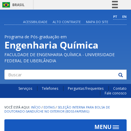
BRASIL
Simplifique!
PT
EN
ACESSIBILIDADE
ALTO CONTRASTE
MAPA DO SITE
Comunica BR
Participe
Programa de Pós-graduação em
Acesso à informação
Engenharia Química
Legislação
FACULDADE DE ENGENHARIA QUÍMICA - UNIVERSIDADE
Canais
FEDERAL DE UBERLÂNDIA
Buscar
Serviços
Telefones
Perguntas frequentes
Contato
Fale conosco
INÍCIO
/
EDITAIS
/
SELEÇÃO INTERNA PARA BOLSA DE
DOUTORADO-SANDUÍCHE NO EXTERIOR (BDSS-FAPEMIG)
MENU
Toggle