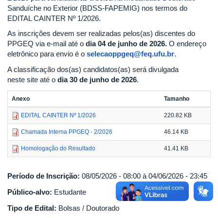
Sanduíche no Exterior (BDSS-FAPEMIG) nos termos do
EDITAL CAINTER Nº 1/2026.
As inscrições devem ser realizadas pelos(as) discentes do
PPGEQ via e-mail até o
dia 04 de junho de 2026.
O endereço
eletrônico para envio é o
selecaoppgeq@feq.ufu.br
.
A classificação dos(as) candidatos(as) será divulgada
neste site até o
dia 30 de junho de 2026
.
Anexo
Tamanho
EDITAL CAINTER Nº 1/2026
220.82 KB
Chamada Interna PPGEQ - 2/2026
46.14 KB
Homologação do Resultado
41.41 KB
Período de Inscrição:
08/05/2026 - 08:00 à 04/06/2026 - 23:45
Público-alvo:
Estudante
Tipo de Edital:
Bolsas / Doutorado