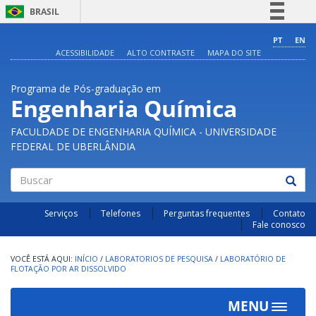
BRASIL
Simplifique!
PT
EN
ACESSIBILIDADE
ALTO CONTRASTE
MAPA DO SITE
Comunica BR
Participe
Programa de Pós-graduação em
Acesso à informação
Engenharia Química
Legislação
FACULDADE DE ENGENHARIA QUÍMICA - UNIVERSIDADE
Canais
FEDERAL DE UBERLÂNDIA
Buscar
Serviços
Telefones
Perguntas frequentes
Contato
Fale conosco
INÍCIO
/
LABORATORIOS DE PESQUISA
/
LABORATÓRIO DE
FLOTAÇÃO POR AR DISSOLVIDO
MENU
Toggle