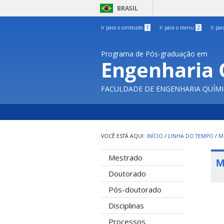
BRASIL
Ir para o conteúdo
1
Ir para o menu
2
Ir pa
Programa de Pós-graduação em
Engenharia 
FACULDADE DE ENGENHARIA QUÍMI
INÍCIO
/
LINHA DO TEMPO
/
M
Mestrado
M
Doutorado
Pós-doutorado
Disciplinas
Processos