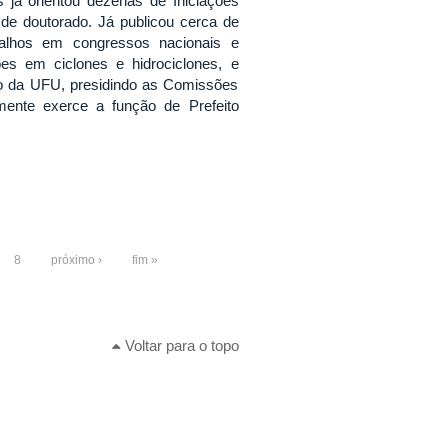
 já orientou dezenas de Iniciações
 de doutorado. Já publicou cerca de
balhos em congressos nacionais e
es em ciclones e hidrociclones, e
ento da UFU, presidindo as Comissões
ente exerce a função de Prefeito
8
próximo ›
fim »
Voltar para o topo