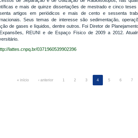
cessos de Separação e de Utilização de Radioisótopos, nas quais
ntíficas e mais de quinze dissertações de mestrado e cinco teses
senta artigos em periódicos e mais de cento e sessenta tra
ernacionais. Seus temas de interesse são sedimentação, operaçõ
tração de gases e líquidos, dentre outros. Foi Diretor de Planejam
Expansões, REUNI e de Espaço Físico de 2009 a 2012. Atualm
ersitário.
ttp://lattes.cnpq.br/0371960539902396
« início
‹ anterior
1
2
3
4
5
6
7