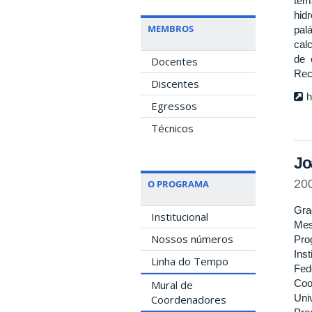
tem
hid
MEMBROS
pal
calc
de 
Docentes
Rec
Discentes
h
Egressos
Técnicos
Jo
20
O PROGRAMA
Gra
Institucional
Mes
Nossos números
Pro
Ins
Linha do Tempo
Fed
Coo
Mural de
Uni
Coordenadores