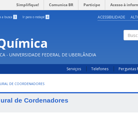
Simplifique!
Comunica BR
Participe
Acesso à infor
ACESSIBILIDADE
ALT
ra a busca
3
Ir para o rodapé
4
Química
Buscar
CA - UNIVERSIDADE FEDERAL DE UBERLÂNDIA
Serviços
Telefones
Perguntas 
URAL DE COORDENADORES
ural de Cordenadores