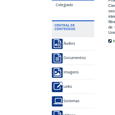
Pro
Colegiado
Cie
ses
int
fil
CENTRAL DE
de 
CONTEÚDOS
Univ
h
Áudios
Documentos
Imagens
Links
Sistemas