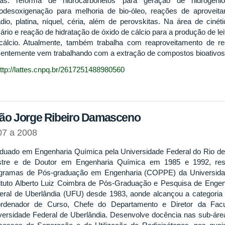
as: reforma de hidrocarbonetos para geração de hidrogên
rodesoxigenação para melhoria de bio-óleo, reações de aproveitam
ádio, platina, níquel, céria, além de perovskitas. Na área de cin
ário e reação de hidratação de óxido de cálcio para a produção de lei
cálcio. Atualmente, também trabalha com reaproveitamento de resí
entemente vem trabalhando com a extração de compostos bioativos 
ttp://lattes.cnpq.br/2617251488980560
ão Jorge Ribeiro Damasceno
07 a 2008
duado em Engenharia Química pela Universidade Federal do Rio de 
tre e de Doutor em Engenharia Química em 1985 e 1992, res
gramas de Pós-graduação em Engenharia (COPPE) da Universidade
tituto Alberto Luiz Coimbra de Pós-Graduação e Pesquisa de Engen
eral de Uberlândia (UFU) desde 1983, aonde alcançou a categoria 
rdenador de Curso, Chefe do Departamento e Diretor da Fac
versidade Federal de Uberlândia. Desenvolve docência nas sub-ár