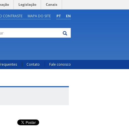
mação
Legislação
Canais
O CONTRASTE
MAPA DO SITE
PT
EN
frequentes
Contato
Fale conosco