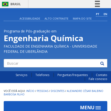
BRASIL
Simplifique!
PT
EN
ACESSIBILIDADE
ALTO CONTRASTE
MAPA DO SITE
Comunica BR
Participe
Programa de Pós-graduação em
Acesso à informação
Engenharia Química
Legislação
FACULDADE DE ENGENHARIA QUÍMICA - UNIVERSIDADE
Canais
FEDERAL DE UBERLÂNDIA
Buscar
Serviços
Telefones
Perguntas frequentes
Contato
Fale conosco
INÍCIO
/
PESSOAS
/
DISCENTES
/
ALEXANDRE CÉSAR BALBINO
BARBOSA FILHO
MENU
Toggle