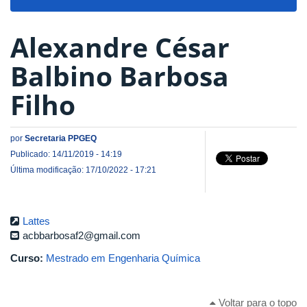
navigat
Alexandre César
Balbino Barbosa
Filho
por
Secretaria PPGEQ
Publicado: 14/11/2019 - 14:19
Última modificação: 17/10/2022 - 17:21
Lattes
acbbarbosaf2@gmail.com
Curso:
Mestrado em Engenharia Química
Voltar para o topo