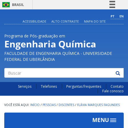
BRASIL
Simplifique!
PT
EN
ACESSIBILIDADE
ALTO CONTRASTE
MAPA DO SITE
Comunica BR
Participe
Programa de Pós-graduação em
Acesso à informação
Engenharia Química
Legislação
FACULDADE DE ENGENHARIA QUÍMICA - UNIVERSIDADE
Canais
FEDERAL DE UBERLÂNDIA
Buscar
Serviços
Telefones
Perguntas frequentes
Contato
Fale conosco
INÍCIO
/
PESSOAS
/
DISCENTES
/
FLÁVIA MARQUES FAGUNDES
MENU
Toggle
navigat