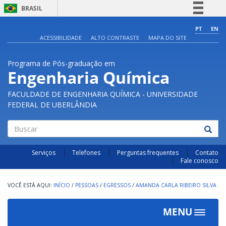
BRASIL
Simplifique!
PT
EN
ACESSIBILIDADE
ALTO CONTRASTE
MAPA DO SITE
Comunica BR
Participe
Programa de Pós-graduação em
Acesso à informação
Engenharia Química
Legislação
FACULDADE DE ENGENHARIA QUÍMICA - UNIVERSIDADE
Canais
FEDERAL DE UBERLÂNDIA
Buscar
Serviços
Telefones
Perguntas frequentes
Contato
Fale conosco
INÍCIO
/
PESSOAS
/
EGRESSOS
/
AMANDA CARLA RIBEIRO SILVA
MENU
Toggle
navigat