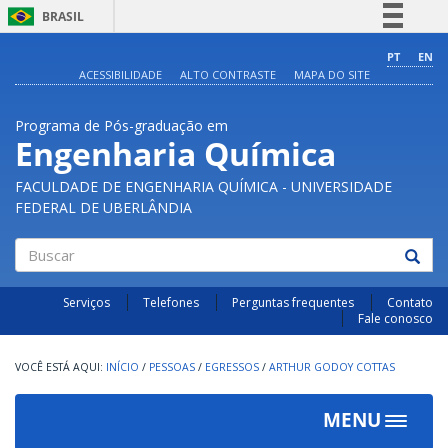
BRASIL
Simplifique!
PT
EN
ACESSIBILIDADE
ALTO CONTRASTE
MAPA DO SITE
Comunica BR
Participe
Programa de Pós-graduação em
Acesso à informação
Engenharia Química
Legislação
FACULDADE DE ENGENHARIA QUÍMICA - UNIVERSIDADE
Canais
FEDERAL DE UBERLÂNDIA
Buscar
Serviços
Telefones
Perguntas frequentes
Contato
Fale conosco
INÍCIO
/
PESSOAS
/
EGRESSOS
/
ARTHUR GODOY COTTAS
MENU
Toggle
navigat