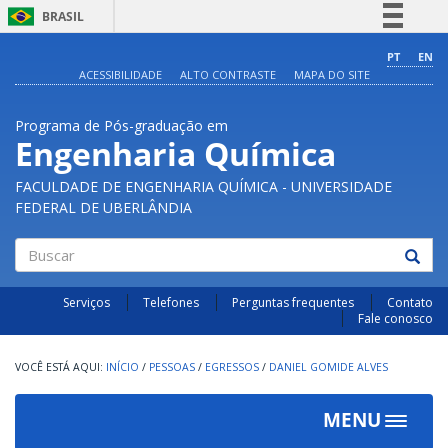
BRASIL
Simplifique!
PT
EN
ACESSIBILIDADE
ALTO CONTRASTE
MAPA DO SITE
Comunica BR
Participe
Programa de Pós-graduação em
Acesso à informação
Engenharia Química
Legislação
FACULDADE DE ENGENHARIA QUÍMICA - UNIVERSIDADE
Canais
FEDERAL DE UBERLÂNDIA
Buscar
Serviços
Telefones
Perguntas frequentes
Contato
Fale conosco
INÍCIO
/
PESSOAS
/
EGRESSOS
/
DANIEL GOMIDE ALVES
MENU
Toggle
navigat