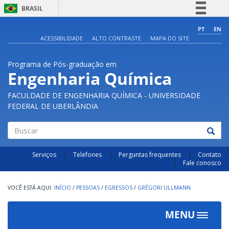
BRASIL
Simplifique!
PT
EN
ACESSIBILIDADE
ALTO CONTRASTE
MAPA DO SITE
Comunica BR
Participe
Programa de Pós-graduação em
Acesso à informação
Engenharia Química
Legislação
FACULDADE DE ENGENHARIA QUÍMICA - UNIVERSIDADE
Canais
FEDERAL DE UBERLÂNDIA
Buscar
Serviços
Telefones
Perguntas frequentes
Contato
Fale conosco
INÍCIO
/
PESSOAS
/
EGRESSOS
/
GRÉGORI ULLMANN
MENU
Toggle
navigat