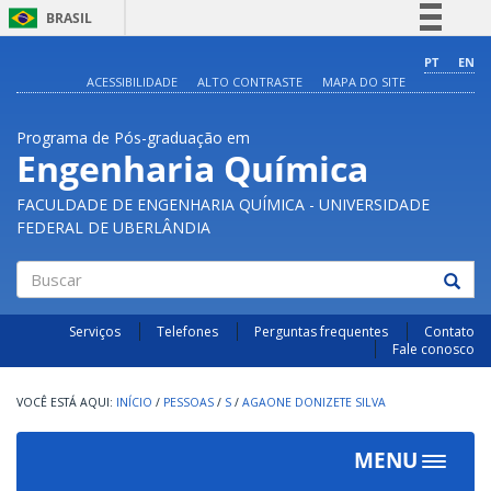
BRASIL
Simplifique!
PT
EN
ACESSIBILIDADE
ALTO CONTRASTE
MAPA DO SITE
Comunica BR
Participe
Programa de Pós-graduação em
Acesso à informação
Engenharia Química
Legislação
FACULDADE DE ENGENHARIA QUÍMICA - UNIVERSIDADE
Canais
FEDERAL DE UBERLÂNDIA
Buscar
Serviços
Telefones
Perguntas frequentes
Contato
Fale conosco
INÍCIO
/
PESSOAS
/
S
/
AGAONE DONIZETE SILVA
MENU
Toggle
navigat