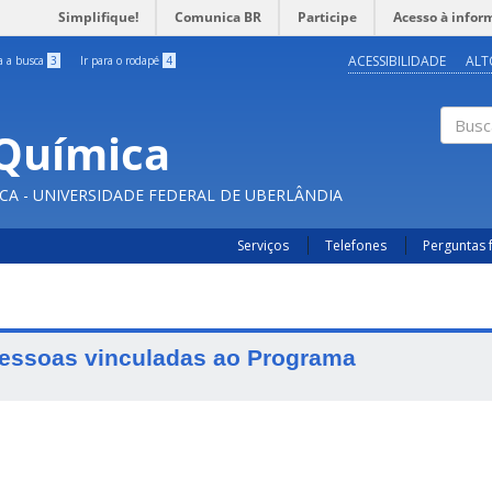
Simplifique!
Comunica BR
Participe
Acesso à infor
ACESSIBILIDADE
ALT
ra a busca
3
Ir para o rodapé
4
Química
Buscar
CA - UNIVERSIDADE FEDERAL DE UBERLÂNDIA
Serviços
Telefones
Perguntas 
essoas vinculadas ao Programa