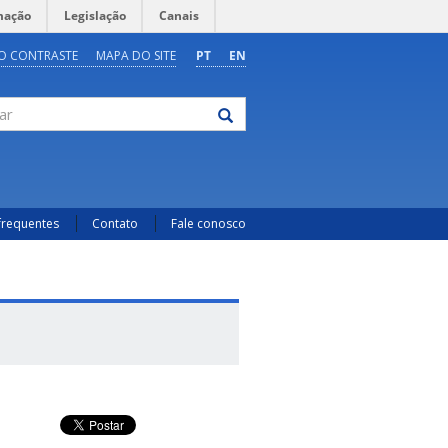
mação
Legislação
Canais
O CONTRASTE
MAPA DO SITE
PT
EN
frequentes
Contato
Fale conosco