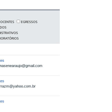
DOCENTES
EGRESSOS
NDOS
NISTRATIVOS
ABORATÓRIOS
tes
unasenearaujo@gmail.com
tes
errazm@yahoo.com.br
tes