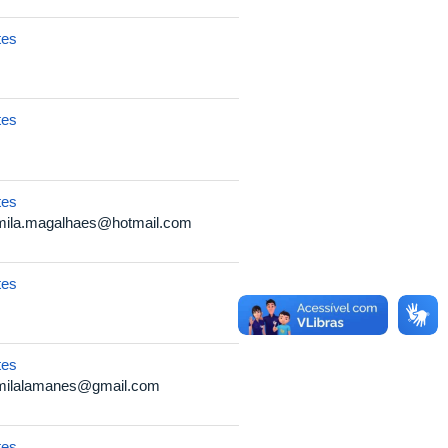
tes
tes
tes
mila.magalhaes@hotmail.com
tes
tes
milalamanes@gmail.com
tes