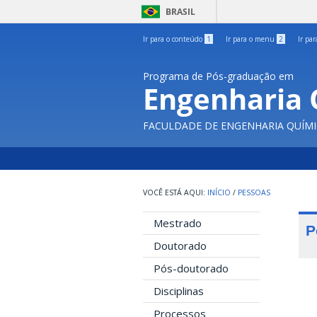
BRASIL
Ir para o conteúdo
1
Ir para o menu
2
Ir pa
Programa de Pós-graduação em
Engenharia 
FACULDADE DE ENGENHARIA QUÍMI
INÍCIO
/
PESSOAS
Mestrado
P
Doutorado
Pós-doutorado
Disciplinas
Processos