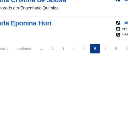
torado em Engenharia Química
rla Eponina Hori
Lat
ceh
+5
 início
‹ anterior
…
2
3
4
5
6
7
8
9