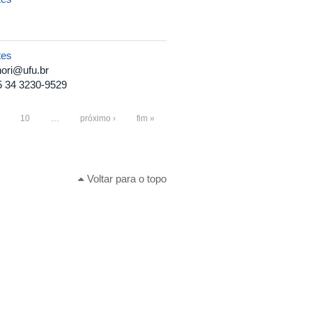
tes
ori@ufu.br
5 34 3230-9529
10
…
próximo ›
fim »
Voltar para o topo