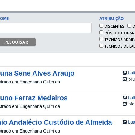
OME
ATRIBUIÇÃO
DISCENTES
PÓS-DOUTORA
TÉCNICOS ADMI
PESQUISAR
TÉCNICOS DE L
una Sene Alves Araujo
Lat
br
trado em Engenharia Química
uno Ferraz Medeiros
Lat
bf
trado em Engenharia Química
io Andalécio Custódio de Almeida
Lat
trado em Engenharia Química