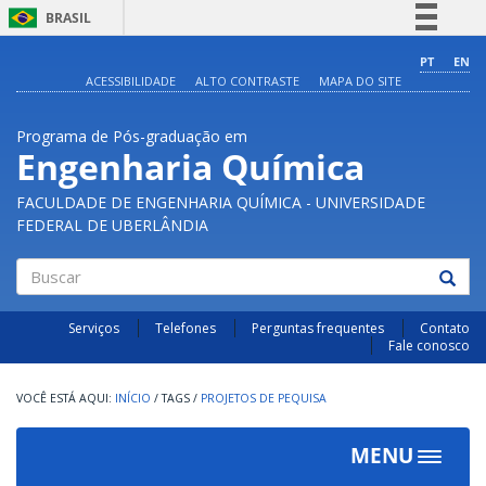
BRASIL
Simplifique!
PT
EN
ACESSIBILIDADE
ALTO CONTRASTE
MAPA DO SITE
Comunica BR
Participe
Programa de Pós-graduação em
Acesso à informação
Engenharia Química
Legislação
FACULDADE DE ENGENHARIA QUÍMICA - UNIVERSIDADE
Canais
FEDERAL DE UBERLÂNDIA
Buscar
Serviços
Telefones
Perguntas frequentes
Contato
Fale conosco
INÍCIO
/
TAGS
/
PROJETOS DE PEQUISA
MENU
Toggle
navigat