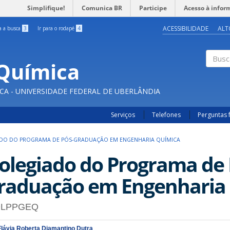
Simplifique!
Comunica BR
Participe
Acesso à infor
ACESSIBILIDADE
ALT
ra a busca
3
Ir para o rodapé
4
Química
Buscar
CA - UNIVERSIDADE FEDERAL DE UBERLÂNDIA
Serviços
Telefones
Perguntas 
DO DO PROGRAMA DE PÓS-GRADUAÇÃO EM ENGENHARIA QUÍMICA
olegiado do Programa de 
raduação em Engenharia
LPPGEQ
Flávia Roberta Diamantino Dutra