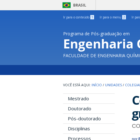
BRASIL
Ir para o conteúdo
1
Ir para o menu
2
Ir pa
Programa de Pós-graduação em
Engenharia 
FACULDADE DE ENGENHARIA QUÍMI
INÍCIO
/
UNIDADES
/
COLEGIA
C
Mestrado
g
Doutorado
Pós-doutorado
CO
Disciplinas
Processos
por