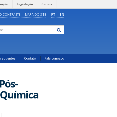
mação
Legislação
Canais
O CONTRASTE
MAPA DO SITE
PT
EN
frequentes
Contato
Fale conosco
Pós-
 Química