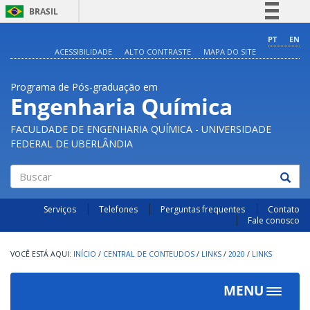
BRASIL
Simplifique!
PT
EN
ACESSIBILIDADE
ALTO CONTRASTE
MAPA DO SITE
Comunica BR
Participe
Programa de Pós-graduação em
Acesso à informação
Engenharia Química
Legislação
FACULDADE DE ENGENHARIA QUÍMICA - UNIVERSIDADE
Canais
FEDERAL DE UBERLÂNDIA
Buscar
Serviços
Telefones
Perguntas frequentes
Contato
Fale conosco
INÍCIO
/
CENTRAL DE CONTEUDOS
/
LINKS
/
2020
/
LINKS
MENU
Toggle
navigat