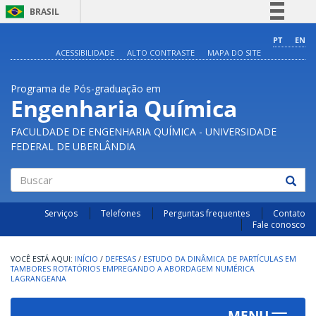
BRASIL
Simplifique!
PT
EN
ACESSIBILIDADE
ALTO CONTRASTE
MAPA DO SITE
Comunica BR
Participe
Programa de Pós-graduação em
Acesso à informação
Engenharia Química
Legislação
FACULDADE DE ENGENHARIA QUÍMICA - UNIVERSIDADE
Canais
FEDERAL DE UBERLÂNDIA
Buscar
Serviços
Telefones
Perguntas frequentes
Contato
Fale conosco
INÍCIO
/
DEFESAS
/
ESTUDO DA DINÂMICA DE PARTÍCULAS EM
TAMBORES ROTATÓRIOS EMPREGANDO A ABORDAGEM NUMÉRICA
LAGRANGEANA
MENU