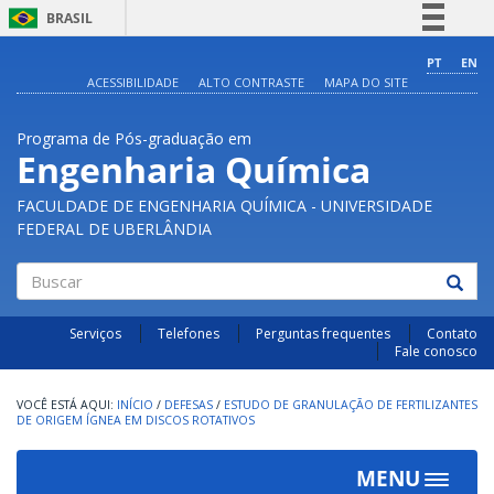
BRASIL
Simplifique!
PT
EN
ACESSIBILIDADE
ALTO CONTRASTE
MAPA DO SITE
Comunica BR
Participe
Programa de Pós-graduação em
Acesso à informação
Engenharia Química
Legislação
FACULDADE DE ENGENHARIA QUÍMICA - UNIVERSIDADE
Canais
FEDERAL DE UBERLÂNDIA
Buscar
Serviços
Telefones
Perguntas frequentes
Contato
Fale conosco
INÍCIO
/
DEFESAS
/
ESTUDO DE GRANULAÇÃO DE FERTILIZANTES
DE ORIGEM ÍGNEA EM DISCOS ROTATIVOS
MENU
Toggle