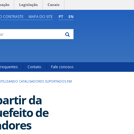
mação
Legislação
Canais
O CONTRASTE
MAPA DO SITE
PT
EN
frequentes
Contato
Fale conosco
 UTILIZANDO CATALISADORES SUPORTADOS EM
artir da
uefeito de
adores