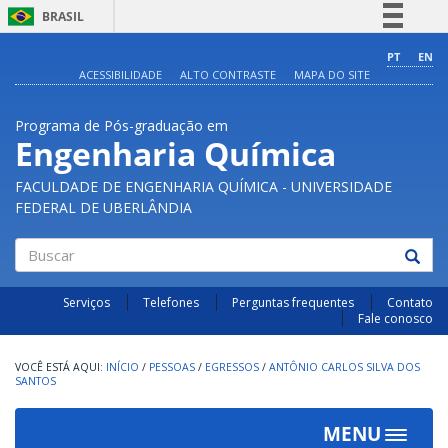
BRASIL
Simplifique!
PT
EN
ACESSIBILIDADE
ALTO CONTRASTE
MAPA DO SITE
Comunica BR
Participe
Programa de Pós-graduação em
Acesso à informação
Engenharia Química
Legislação
FACULDADE DE ENGENHARIA QUÍMICA - UNIVERSIDADE
Canais
FEDERAL DE UBERLÂNDIA
Buscar
Serviços
Telefones
Perguntas frequentes
Contato
Fale conosco
INÍCIO
/
PESSOAS
/
EGRESSOS
/
ANTÔNIO CARLOS SILVA DOS
SANTOS
MENU
Toggle