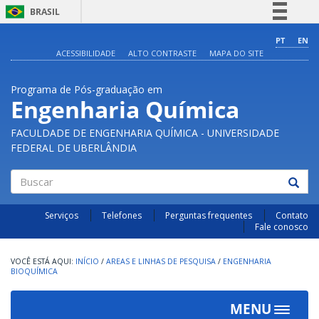
BRASIL
Simplifique!
PT
EN
ACESSIBILIDADE
ALTO CONTRASTE
MAPA DO SITE
Comunica BR
Participe
Programa de Pós-graduação em
Acesso à informação
Engenharia Química
Legislação
FACULDADE DE ENGENHARIA QUÍMICA - UNIVERSIDADE
Canais
FEDERAL DE UBERLÂNDIA
Buscar
Serviços
Telefones
Perguntas frequentes
Contato
Fale conosco
INÍCIO
/
AREAS E LINHAS DE PESQUISA
/
ENGENHARIA
BIOQUÍMICA
MENU
Toggle