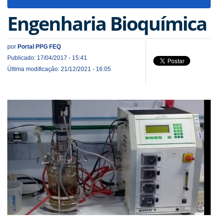
navigat
Engenharia Bioquímica
por
Portal PPG FEQ
Publicado: 17/04/2017 - 15:41
Última modificação: 21/12/2021 - 16:05