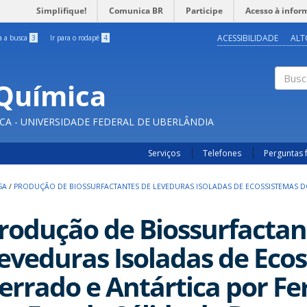
Simplifique!
Comunica BR
Participe
Acesso à infor
ACESSIBILIDADE
ALT
ra a busca
3
Ir para o rodapé
4
Química
Buscar
CA - UNIVERSIDADE FEDERAL DE UBERLÂNDIA
Serviços
Telefones
Perguntas 
SA
/
PRODUÇÃO DE BIOSSURFACTANTES DE LEVEDURAS ISOLADAS DE ECOSSISTEMAS 
rodução de Biossurfactan
eveduras Isoladas de Eco
errado e Antártica por F