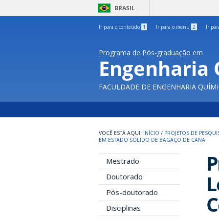
BRASIL
Ir para o conteúdo
1
Ir para o menu
2
Ir pa
Programa de Pós-graduação em
Engenharia 
FACULDADE DE ENGENHARIA QUÍMI
INÍCIO
/
PROJETOS DE PESQUI
EM ESTADO SÓLIDO DE BAGAÇO DE CANA
P
Mestrado
L
Doutorado
Pós-doutorado
C
Disciplinas