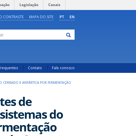
mação
Legislação
Canais
O CONTRASTE
MAPA DO SITE
PT
EN
frequentes
Contato
Fale conosco
DO CERRADO E ANTÁRTICA POR FERMENTAÇÃO
tes de
ssistemas do
ermentação