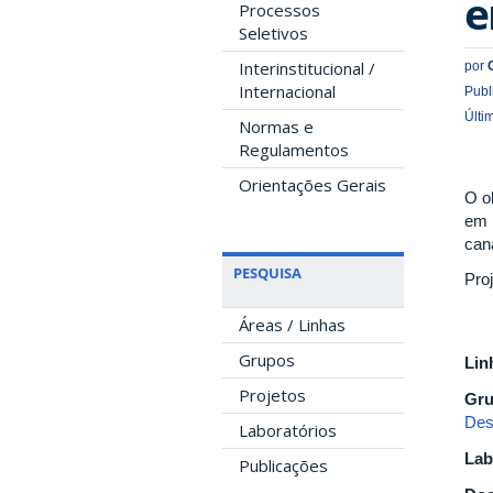
e
Processos
Seletivos
Interinstitucional /
por
Internacional
Publ
Últi
Normas e
Regulamentos
Orientações Gerais
O o
em 
can
PESQUISA
Pro
Áreas / Linhas
Grupos
Lin
Projetos
Gru
Des
Laboratórios
Lab
Publicações