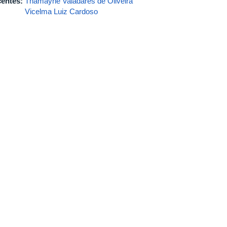
entes:
Thamayne Valadares de Oliveira
Vicelma Luiz Cardoso