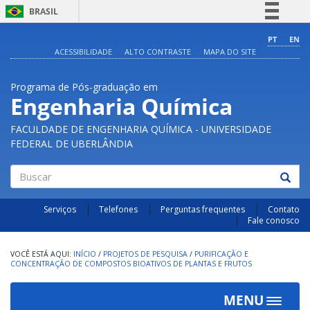
BRASIL
Simplifique!
PT
EN
ACESSIBILIDADE
ALTO CONTRASTE
MAPA DO SITE
Comunica BR
Participe
Programa de Pós-graduação em
Acesso à informação
Engenharia Química
Legislação
FACULDADE DE ENGENHARIA QUÍMICA - UNIVERSIDADE
Canais
FEDERAL DE UBERLÂNDIA
Buscar
Serviços
Telefones
Perguntas frequentes
Contato
Fale conosco
INÍCIO
/
PROJETOS DE PESQUISA
/
PURIFICAÇÃO E
CONCENTRAÇÃO DE COMPOSTOS BIOATIVOS DE PLANTAS E FRUTOS
MENU
Toggle