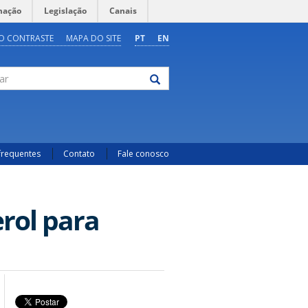
mação
Legislação
Canais
O CONTRASTE
MAPA DO SITE
PT
EN
frequentes
Contato
Fale conosco
rol para