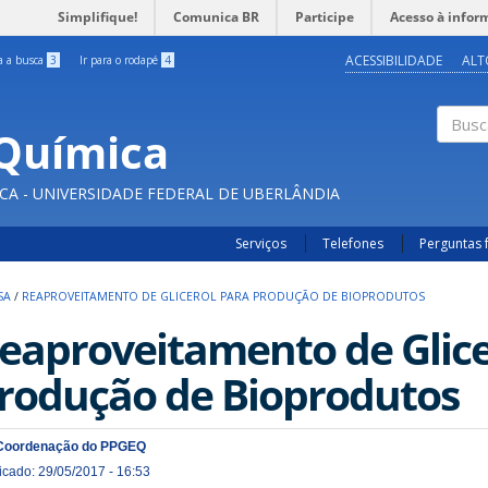
Simplifique!
Comunica BR
Participe
Acesso à infor
ACESSIBILIDADE
ALT
ra a busca
3
Ir para o rodapé
4
Química
Buscar
CA - UNIVERSIDADE FEDERAL DE UBERLÂNDIA
Serviços
Telefones
Perguntas 
SA
/
REAPROVEITAMENTO DE GLICEROL PARA PRODUÇÃO DE BIOPRODUTOS
eaproveitamento de Glice
rodução de Bioprodutos
Coordenação do PPGEQ
icado: 29/05/2017 - 16:53