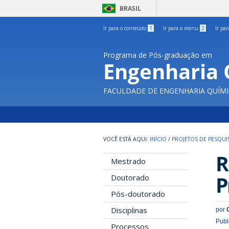
BRASIL
Ir para o conteúdo
1
Ir para o menu
2
Ir pa
Programa de Pós-graduação em
Engenharia 
FACULDADE DE ENGENHARIA QUÍMI
INÍCIO
/
PROJETOS DE PESQUI
R
Mestrado
P
Doutorado
Pós-doutorado
Disciplinas
por
Publ
Processos