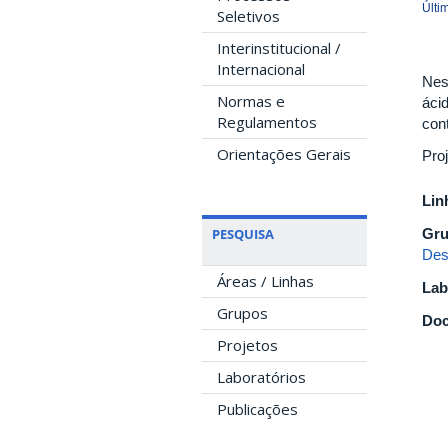
Últi
Seletivos
Interinstitucional /
Internacional
Nes
Normas e
áci
Regulamentos
con
Orientações Gerais
Pro
Lin
Gru
PESQUISA
Des
Áreas / Linhas
Lab
Grupos
Doc
Projetos
Laboratórios
Publicações