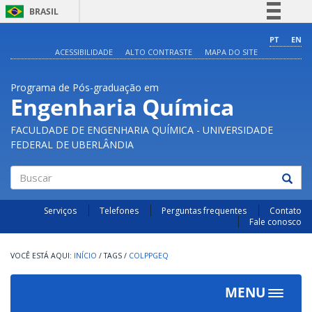
BRASIL
Simplifique!
PT
EN
ACESSIBILIDADE
ALTO CONTRASTE
MAPA DO SITE
Comunica BR
Participe
Programa de Pós-graduação em
Acesso à informação
Engenharia Química
Legislação
FACULDADE DE ENGENHARIA QUÍMICA - UNIVERSIDADE
Canais
FEDERAL DE UBERLÂNDIA
Buscar
Serviços
Telefones
Perguntas frequentes
Contato
Fale conosco
INÍCIO
/
TAGS
/
COLPPGEQ
MENU
Toggle
navigat