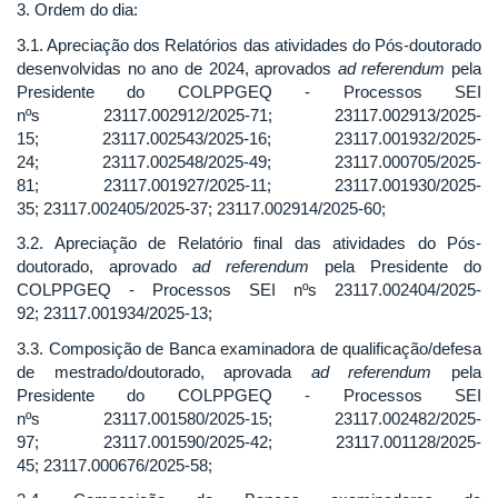
3. Ordem do dia:
3.1. Apreciação dos Relatórios das atividades do Pós-doutorado
desenvolvidas no ano de 2024, aprovados
ad referendum
pela
Presidente do COLPPGEQ - Processos SEI
nºs 23117.002912/2025-71; 23117.002913/2025-
15; 23117.002543/2025-16; 23117.001932/2025-
24; 23117.002548/2025-49; 23117.000705/2025-
81; 23117.001927/2025-11; 23117.001930/2025-
35; 23117.002405/2025-37; 23117.002914/2025-60;
3.2. Apreciação de Relatório final das atividades do Pós-
doutorado, aprovado
ad referendum
pela Presidente do
COLPPGEQ - Processos SEI nºs 23117.002404/2025-
92; 23117.001934/2025-13;
3.3. Composição de Banca examinadora de qualificação/defesa
de mestrado/doutorado, aprovada
ad referendum
pela
Presidente do COLPPGEQ - Processos SEI
nºs 23117.001580/2025-15; 23117.002482/2025-
97; 23117.001590/2025-42; 23117.001128/2025-
45; 23117.000676/2025-58;