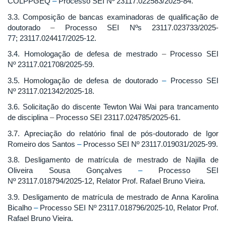
COLPPGEQ
–
Processo SEI Nº 23117.022583/2025-84.
3.3. Composição de bancas examinadoras de qualificação de
doutorado
–
Processo SEI Nºs 23117.023733/2025-
77; 23117.024417/2025-12.
3.4. Homologação de defesa de mestrado
–
Processo SEI
Nº 23117.021708/2025-59.
3.5. Homologação de defesa de doutorado
–
Processo SEI
Nº 23117.021342/2025-18.
3.6. Solicitação do discente Tewton Wai Wai para trancamento
de disciplina
–
Processo SEI 23117.024785/2025-61.
3.7. Apreciação do relatório final de pós-doutorado de Igor
Romeiro dos Santos
–
Processo SEI Nº 23117.019031/2025-99.
3.8. Desligamento de matrícula de mestrado de Najilla de
Oliveira Sousa Gonçalves
–
Processo SEI
Nº 23117.018794/2025-12, Relator Prof. Rafael Bruno Vieira.
3.9. Desligamento de matrícula de mestrado de Anna Karolina
Bicalho
–
Processo SEI Nº 23117.018796/2025-10, Relator Prof.
Rafael Bruno Vieira.