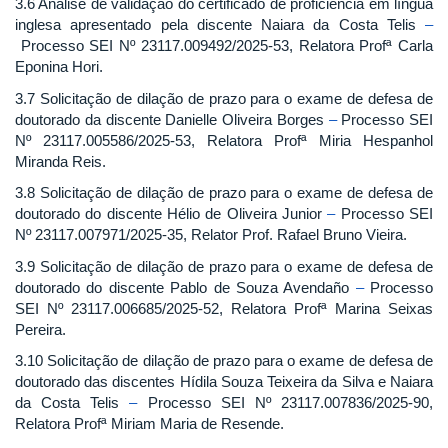
3.6 Análise de validação do certificado de proficiência em língua
inglesa apresentado pela discente Naiara da Costa Telis
–
Processo SEI Nº 23117.009492/2025-53, Relatora Profª Carla
Eponina Hori.
3.7 Solicitação de dilação de prazo para o exame de defesa de
doutorado da discente Danielle Oliveira Borges
–
Processo SEI
Nº 23117.005586/2025-53, Relatora Profª Miria Hespanhol
Miranda Reis.
3.8 Solicitação de dilação de prazo para o exame de defesa de
doutorado do discente Hélio de Oliveira Junior
–
Processo SEI
Nº 23117.007971/2025-35, Relator Prof. Rafael Bruno Vieira.
3.9 Solicitação de dilação de prazo para o exame de defesa de
doutorado do discente Pablo de Souza Avendaño
–
Processo
SEI Nº 23117.006685/2025-52, Relatora Profª Marina Seixas
Pereira.
3.10 Solicitação de dilação de prazo para o exame de defesa de
doutorado das discentes Hídila Souza Teixeira da Silva e Naiara
da Costa Telis
–
Processo SEI Nº 23117.007836/2025-90,
Relatora Profª Miriam Maria de Resende.