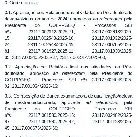
3. Ordem do dia:
3.1. Apreciação dos Relatórios das atividades do Pós-doutorado
desenvolvidas no ano de 2024, aprovados
ad referendum
pela
Presidente do COLPPGEQ - Processos SEI
nºs 23117.002912/2025-71; 23117.002913/2025-
15; 23117.002543/2025-16; 23117.001932/2025-
24; 23117.002548/2025-49; 23117.000705/2025-
81; 23117.001927/2025-11; 23117.001930/2025-
35; 23117.002405/2025-37; 23117.002914/2025-60;
3.2. Apreciação de Relatório final das atividades do Pós-
doutorado, aprovado
ad referendum
pela Presidente do
COLPPGEQ - Processos SEI nºs 23117.002404/2025-
92; 23117.001934/2025-13;
3.3. Composição de Banca examinadora de qualificação/defesa
de mestrado/doutorado, aprovada
ad referendum
pela
Presidente do COLPPGEQ - Processos SEI
nºs 23117.001580/2025-15; 23117.002482/2025-
97; 23117.001590/2025-42; 23117.001128/2025-
45; 23117.000676/2025-58;