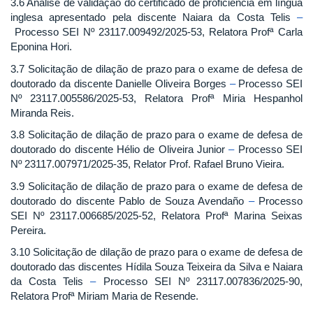
3.6 Análise de validação do certificado de proficiência em língua
inglesa apresentado pela discente Naiara da Costa Telis
–
Processo SEI Nº 23117.009492/2025-53, Relatora Profª Carla
Eponina Hori.
3.7 Solicitação de dilação de prazo para o exame de defesa de
doutorado da discente Danielle Oliveira Borges
–
Processo SEI
Nº 23117.005586/2025-53, Relatora Profª Miria Hespanhol
Miranda Reis.
3.8 Solicitação de dilação de prazo para o exame de defesa de
doutorado do discente Hélio de Oliveira Junior
–
Processo SEI
Nº 23117.007971/2025-35, Relator Prof. Rafael Bruno Vieira.
3.9 Solicitação de dilação de prazo para o exame de defesa de
doutorado do discente Pablo de Souza Avendaño
–
Processo
SEI Nº 23117.006685/2025-52, Relatora Profª Marina Seixas
Pereira.
3.10 Solicitação de dilação de prazo para o exame de defesa de
doutorado das discentes Hídila Souza Teixeira da Silva e Naiara
da Costa Telis
–
Processo SEI Nº 23117.007836/2025-90,
Relatora Profª Miriam Maria de Resende.