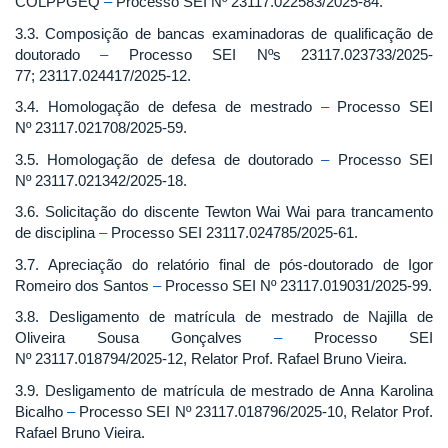
COLPPGEQ
–
Processo SEI Nº 23117.022583/2025-84.
3.3. Composição de bancas examinadoras de qualificação de
doutorado
–
Processo SEI Nºs 23117.023733/2025-
77; 23117.024417/2025-12.
3.4. Homologação de defesa de mestrado
–
Processo SEI
Nº 23117.021708/2025-59.
3.5. Homologação de defesa de doutorado
–
Processo SEI
Nº 23117.021342/2025-18.
3.6. Solicitação do discente Tewton Wai Wai para trancamento
de disciplina
–
Processo SEI 23117.024785/2025-61.
3.7. Apreciação do relatório final de pós-doutorado de Igor
Romeiro dos Santos
–
Processo SEI Nº 23117.019031/2025-99.
3.8. Desligamento de matrícula de mestrado de Najilla de
Oliveira Sousa Gonçalves
–
Processo SEI
Nº 23117.018794/2025-12, Relator Prof. Rafael Bruno Vieira.
3.9. Desligamento de matrícula de mestrado de Anna Karolina
Bicalho
–
Processo SEI Nº 23117.018796/2025-10, Relator Prof.
Rafael Bruno Vieira.