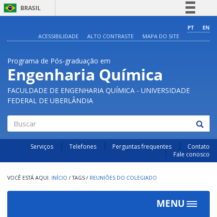
BRASIL
Simplifique!
PT
EN
ACESSIBILIDADE
ALTO CONTRASTE
MAPA DO SITE
Comunica BR
Participe
Programa de Pós-graduação em
Acesso à informação
Engenharia Química
Legislação
FACULDADE DE ENGENHARIA QUÍMICA - UNIVERSIDADE
Canais
FEDERAL DE UBERLÂNDIA
Buscar
Serviços
Telefones
Perguntas frequentes
Contato
Fale conosco
INÍCIO
/
TAGS
/
REUNIÕES DO COLEGIADO
MENU
Toggle
navigat