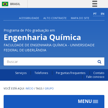
BRASIL
Simplifique!
PT
EN
ACESSIBILIDADE
ALTO CONTRASTE
MAPA DO SITE
Comunica BR
Participe
Programa de Pós-graduação em
Acesso à informação
Engenharia Química
Legislação
FACULDADE DE ENGENHARIA QUÍMICA - UNIVERSIDADE
Canais
FEDERAL DE UBERLÂNDIA
Buscar
Serviços
Telefones
Perguntas frequentes
Contato
Fale conosco
INÍCIO
/
TAGS
/
GRUPO
MENU
Toggle
navigat