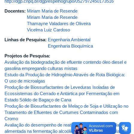
http://dgp.cnpq.br/dgp/espelhogrupo/0527972450173516
Docentes:
Miriam Maria de Resende
Miriam Maria de Resende
Thamayne Valadares de Oliveira
Vicelma Luiz Cardoso
Linhas de Pesquisa:
Engenharia Ambiental
Engenharia Bioquímica
Projetos de Pesquisa:
Avaliação da biodegradação de efluente contendo óleo diesel e
gasolina empregando culturas mistas
Estudo da Produção de Hidrogênio Através de Rota Biológica:
O uso de microalgas
Produção de Biossurfactantes de Leveduras Isoladas de
Ecossistemas do Cerrado e Antártica por Fermentação em
Estado Sólido de Bagaço de Cana
Produção de Biosurfactantes de Melaço de Soja e Utilização no
Tratamento de Efluentes de Curtumes Contaminados com
Cromo
Avaliação do desempenho de reatores tipo torre e batelada
alimentada na fermentação alcoólica com leveduras floculantes